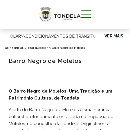
VER MAIS
A ESCOLAR
\\
CONDICIONAMENTOS DE TRÂNSITO
\\
MUNICÍPIO
Página inicial
<
Visitar
<
Descobrir
<
Barro Negro de Molelos
VIVER
Barro Negro de Molelos
APOIAR O
CIDADÃO
O Barro Negro de Molelos: Uma Tradição e um
Património Cultural de Tondela
VISITAR
A arte do Barro Negro de Molelos é uma herança
cultural profundamente enraizada na freguesia de
INVESTIR
Molelos, no concelho de Tondela. Originalmente