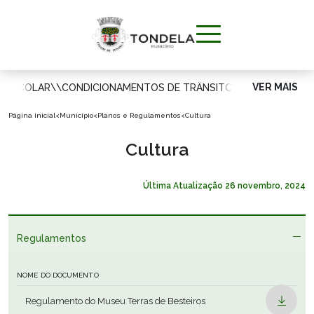
VER MAIS
A ESCOLAR
\\
CONDICIONAMENTOS DE TRÂNSITO
\\
MUNICÍPIO
Página inicial
<
Município
<
Planos e Regulamentos
<
Cultura
VIVER
Cultura
APOIAR O
Última Atualização
26 novembro, 2024
CIDADÃO
Regulamentos
VISITAR
NOME DO DOCUMENTO
INVESTIR
Regulamento do Museu Terras de Besteiros