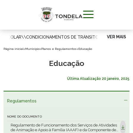
VER MAIS
A ESCOLAR
\\
CONDICIONAMENTOS DE TRÂNSITO
\\
MUNICÍPIO
Página inicial
<
Município
<
Planos e Regulamentos
<
Educação
VIVER
Educação
APOIAR O
Última Atualização
20 janeiro, 2025
CIDADÃO
Regulamentos
VISITAR
NOME DO DOCUMENTO
INVESTIR
Regulamento de Funcionamento dos Serviços de Atividades
de Animação e Apoio à Família (AAAF) e da Componente de