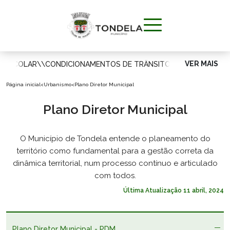
VER MAIS
A ESCOLAR
\\
CONDICIONAMENTOS DE TRÂNSITO
\\
MUNICÍPIO
Página inicial
<
Urbanismo
<
Plano Diretor Municipal
VIVER
Plano Diretor Municipal
APOIAR O
O Município de Tondela entende o planeamento do
CIDADÃO
território como fundamental para a gestão correta da
dinâmica territorial, num processo contínuo e articulado
VISITAR
com todos.
Última Atualização
11 abril, 2024
INVESTIR
Plano Diretor Municipal - PDM