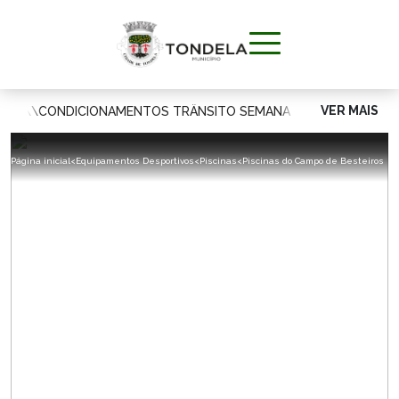
VER MAIS
OLAR
\\
CONDICIONAMENTOS TRÂNSITO SEMANA DE 03 A 7 DE AG
MUNICÍPIO
Página inicial
<
Equipamentos Desportivos
<
Piscinas
<
Piscinas do Campo de Besteiros
VIVER
APOIAR O
CIDADÃO
VISITAR
INVESTIR