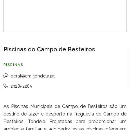
URBANISMO
SUSTENTABILIDADE
Piscinas do Campo de Besteiros
OBRAS
PISCINAS
geral@cm-tondela.pt
232852285
As Piscinas Municipais de Campo de Besteiros são um
destino de lazer e desporto na freguesia de Campo de
Besteiros, Tondela. Projetadas para proporcionar um
ambiente familiar e acolhedor, estas piscinas oferecem